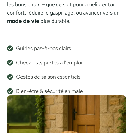
O
les bons choix — que ce soit pour améliorer ton
F
N
I
confort, réduire le gaspillage, ou avancer vers un
S
C
mode de vie
plus durable.
A
T
I
O
Guides pas-à-pas clairs
N
,
Check-lists prêtes à l’emploi
H
A
Gestes de saison essentiels
B
I
Bien-être & sécurité animale
T
A
Astuces pour gagner du temps
T
E
Choix de matériels durables
T
C