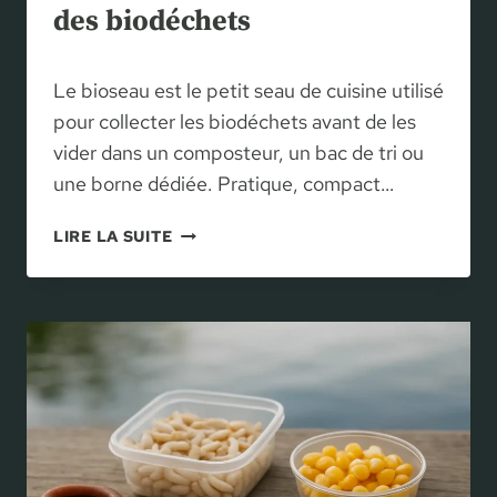
des biodéchets
É
T
A
Le bioseau est le petit seau de cuisine utilisé
P
E
pour collecter les biodéchets avant de les
S
vider dans un composteur, un bac de tri ou
D
une borne dédiée. Pratique, compact…
E
L
B
LIRE LA SUITE
A
I
M
O
É
S
T
E
A
A
M
U
O
:
R
B
P
I
H
E