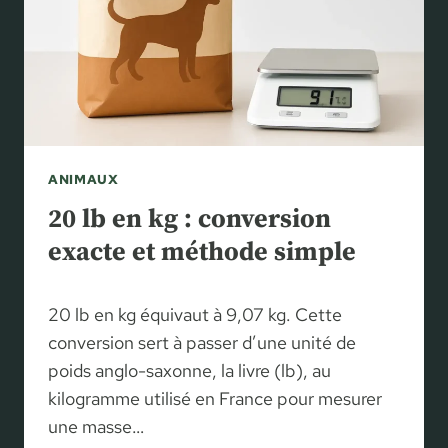
Y
N
:
E
L
T
A
L
L
A
I
T
S
E
T
C
ANIMAUX
E
H
D
20 lb en kg : conversion
N
E
exacte et méthode simple
I
S
Q
A
U
N
20 lb en kg équivaut à 9,07 kg. Cette
E
I
conversion sert à passer d’une unité de
M
poids anglo-saxonne, la livre (lb), au
A
U
kilogramme utilisé en France pour mesurer
X
une masse…
Q