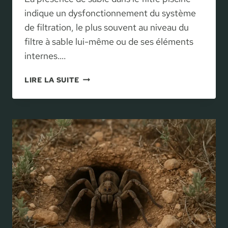
O
indique un dysfonctionnement du système
I
de filtration, le plus souvent au niveau du
S
filtre à sable lui-même ou de ses éléments
I
internes….
R
,
S
LIRE LA SUITE
U
A
T
B
I
L
L
E
I
D
S
A
E
N
R
S
E
L
T
E
E
F
N
I
T