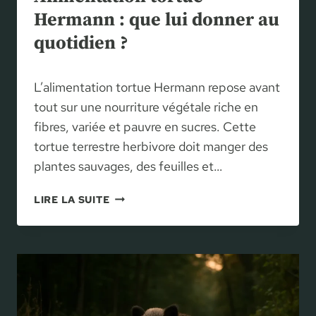
E
Hermann : que lui donner au
X
quotidien ?
A
C
T
L’alimentation tortue Hermann repose avant
E
E
tout sur une nourriture végétale riche en
T
fibres, variée et pauvre en sucres. Cette
M
tortue terrestre herbivore doit manger des
É
plantes sauvages, des feuilles et…
T
H
A
LIRE LA SUITE
O
L
D
I
E
M
S
E
I
N
M
T
P
A
L