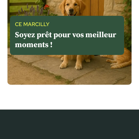
O
M
P
O
CE MARCILLY
R
Soyez prêt pour vos meilleur
T
moments !
E
M
E
N
T