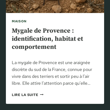
L
R
T
E
R
T
E
E
MAISON
P
N
I
Mygale de Provence :
I
S
R
identification, habitat et
C
S
comportement
I
O
N
N
E
A
La mygale de Provence est une araignée
:
P
C
discrète du sud de la France, connue pour
P
A
vivre dans des terriers et sortir peu à l’air
A
U
R
libre. Elle attire l’attention parce qu’elle…
S
E
E
I
M
LIRE LA SUITE
S
L
Y
,
G
C