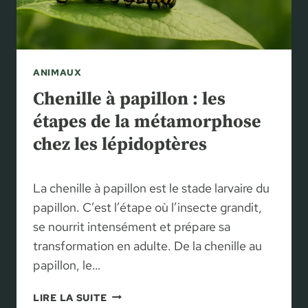
M
T
P
:
L
L
E
’
S
ANIMAUX
A
E
L
Chenille à papillon : les
T
I
E
étapes de la métamorphose
M
F
chez les lépidoptères
E
F
N
I
T
C
La chenille à papillon est le stade larvaire du
A
A
T
papillon. C’est l’étape où l’insecte grandit,
C
I
se nourrit intensément et prépare sa
E
O
S
transformation en adulte. De la chenille au
N
papillon, le…
S
È
C
LIRE LA SUITE
C