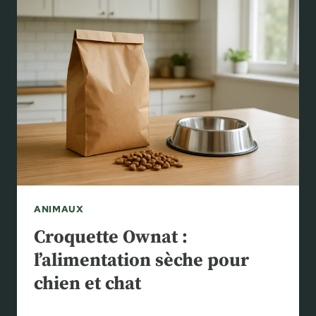
E
N
T
F
A
I
R
E
R
E
F
L
E
ANIMAUX
U
R
Croquette Ownat :
I
l’alimentation sèche pour
R
chien et chat
U
N
E