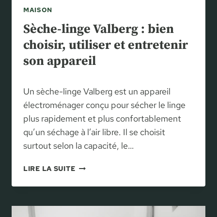
C
E
MAISON
O
N
M
Sèche-linge Valberg : bien
?
P
choisir, utiliser et entretenir
O
son appareil
R
T
E
Un sèche-linge Valberg est un appareil
M
E
électroménager conçu pour sécher le linge
N
plus rapidement et plus confortablement
T
qu’un séchage à l’air libre. Il se choisit
S
surtout selon la capacité, le…
À
R
S
LIRE LA SUITE
I
È
S
C
Q
H
U
E
E