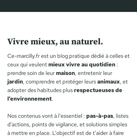
A
O
L
N
E
S
D
É
E
Q
P
Vivre mieux, au naturel.
U
R
E
O
N
Ce-marcilly.fr est un blog pratique dédié à celles et
V
C
ceux qui veulent
mieux vivre au quotidien
:
E
E
N
prendre soin de leur
maison
, entretenir leur
S
C
jardin
, comprendre et protéger leurs
animaux
, et
E
E
T
adopter des habitudes plus
respectueuses de
:
S
l’environnement
.
I
O
D
L
E
Nos contenus vont à l’essentiel :
pas-à-pas
, listes
U
N
d’actions, points de vigilance, et solutions simples
T
T
I
à mettre en place. L’objectif est de t’aider à faire
I