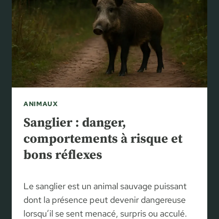
T
E
I
O
N
T
O
R
T
U
ANIMAUX
E
H
Sanglier : danger,
E
comportements à risque et
R
bons réflexes
M
A
N
Le sanglier est un animal sauvage puissant
N
:
dont la présence peut devenir dangereuse
Q
lorsqu’il se sent menacé, surpris ou acculé.