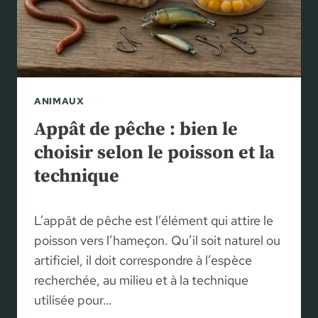
O
N
S
C
E
H
C
O
H
I
E
S
Z
ANIMAUX
I
L
R
Appât de pêche : bien le
E
E
choisir selon le poisson et la
S
T
L
technique
U
É
T
P
I
I
L’appât de pêche est l’élément qui attire le
L
D
I
poisson vers l’hameçon. Qu’il soit naturel ou
O
S
artificiel, il doit correspondre à l’espèce
P
E
recherchée, au milieu et à la technique
T
R
È
utilisée pour…
C
R