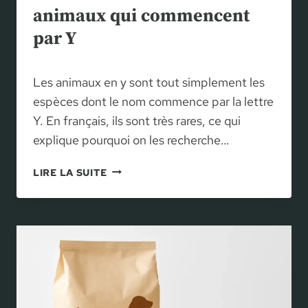
C
O
animaux qui commencent
H
D
par Y
O
É
I
C
S
H
Les animaux en y sont tout simplement les
I
E
R
espèces dont le nom commence par la lettre
T
S
Y. En français, ils sont très rares, ce qui
S
E
explique pourquoi on les recherche…
L
O
A
LIRE LA SUITE
N
N
L
I
E
M
P
A
O
U
I
X
S
E
S
N
O