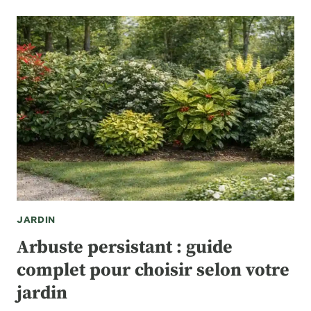
ROSE
:
LE
GUIDE
COMPLET
POUR
RÉUSSIR
EN
4
SEMAINES
JARDIN
Arbuste persistant : guide
complet pour choisir selon votre
jardin