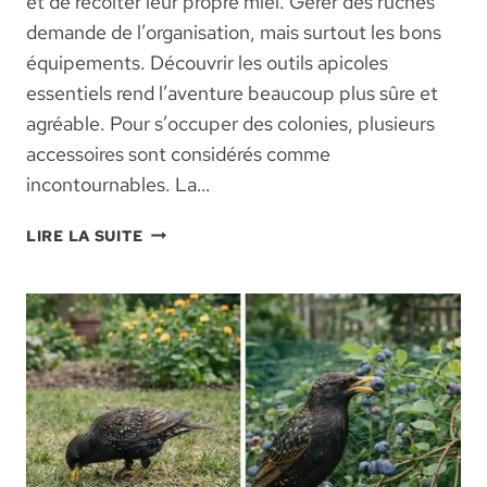
et de récolter leur propre miel. Gérer des ruches
demande de l’organisation, mais surtout les bons
équipements. Découvrir les outils apicoles
essentiels rend l’aventure beaucoup plus sûre et
agréable. Pour s’occuper des colonies, plusieurs
accessoires sont considérés comme
incontournables. La…
APICULTURE
LIRE LA SUITE
:
ÉQUIPEMENTS
INDISPENSABLES
POUR
GÉRER
VOS
RUCHES
AVEC
SÉRÉNITÉ