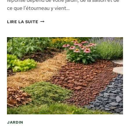
ce que l’étourneau y vient…
ÉTOURNEAU
LIRE LA SUITE
DANS
LE
JARDIN
:
UTILE,
GÊNANT,
ET
QUE
FAIRE
SELON
VOTRE
SITUATION
JARDIN