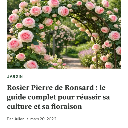
:
DÉFINITION,
FONCTIONNEMENT
ET
CADRE
LÉGAL
EN
FRANCE
JARDIN
Rosier Pierre de Ronsard : le
guide complet pour réussir sa
culture et sa floraison
Par
Julien
mars 20, 2026