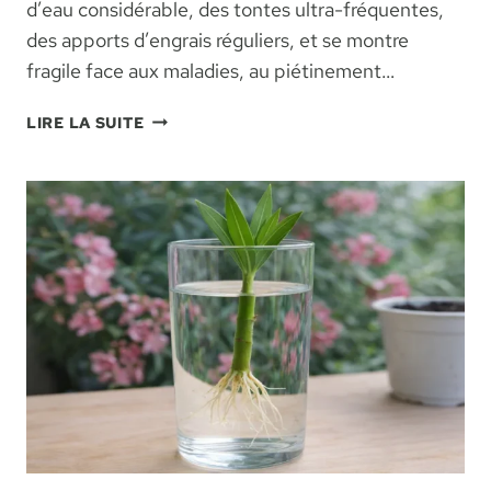
d’eau considérable, des tontes ultra-fréquentes,
des apports d’engrais réguliers, et se montre
fragile face aux maladies, au piétinement…
GAZON
LIRE LA SUITE
ANGLAIS
:
LES
7
INCONVÉNIENTS
MAJEURS
AVANT
DE
SE
LANCER