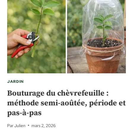
CHOISIR
ET
UTILISER
LE
BON
PAILLAGE
JARDIN
Bouturage du chèvrefeuille :
méthode semi-aoûtée, période et
pas-à-pas
Par
Julien
mars 2, 2026