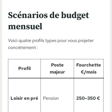
Scénarios de budget
mensuel
Voici quatre profils types pour vous projeter
concrètement :
Poste
Fourchette
Profil
Hy
majeur
€/mois
Rég
pa
Loisir en pré
Pension
250–350 €
as
mi