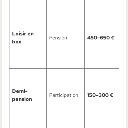
d’
Mé
fer
pie
Loisir en
Pension
450–650 €
as
box
sta
dé
rég
Pa
fra
Demi-
fou
Participation
150–300 €
pension
en
2-
jo