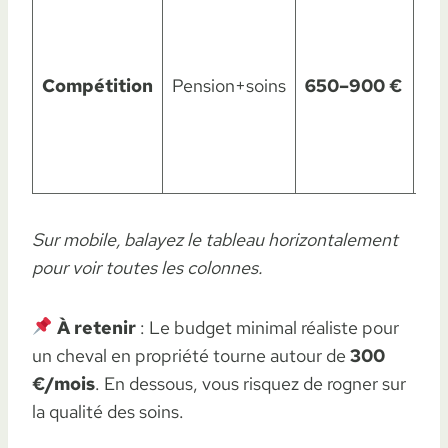
Fer
vét
ren
Compétition
Pension+soins
650–900 €
tra
co
as
ét
Sur mobile, balayez le tableau horizontalement
pour voir toutes les colonnes.
À retenir
: Le budget minimal réaliste pour
un cheval en propriété tourne autour de
300
€/mois
. En dessous, vous risquez de rogner sur
la qualité des soins.