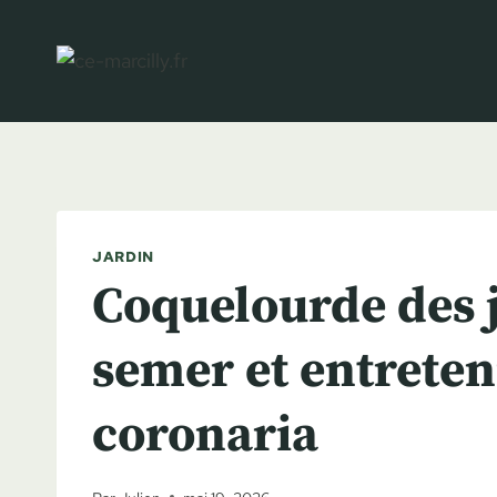
Aller
au
contenu
JARDIN
Coquelourde des j
semer et entreten
coronaria