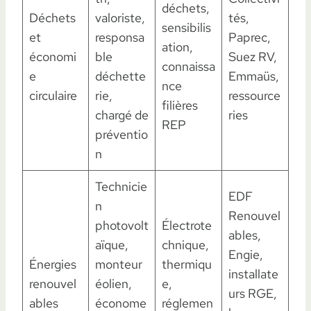
déchets,
Déchets
valoriste,
tés,
sensibilis
et
responsa
Paprec,
ation,
économi
ble
Suez RV,
connaissa
e
déchette
Emmaüs,
nce
circulaire
rie,
ressource
filières
chargé de
ries
REP
préventio
n
Technicie
EDF
n
Renouvel
photovolt
Électrote
ables,
aïque,
chnique,
Engie,
Énergies
monteur
thermiqu
installate
renouvel
éolien,
e,
urs RGE,
ables
économe
réglemen