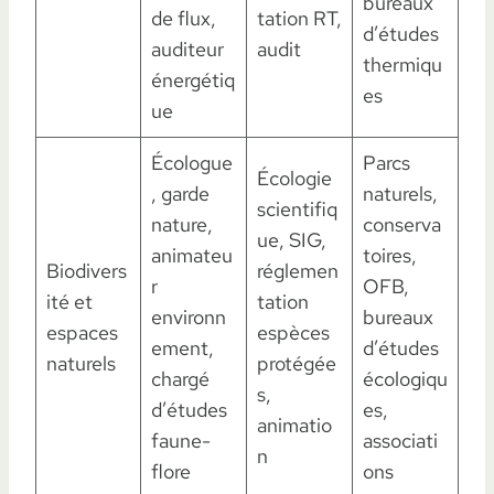
bureaux
de flux,
tation RT,
d’études
auditeur
audit
thermiqu
énergétiq
es
ue
Écologue
Parcs
Écologie
, garde
naturels,
scientifiq
nature,
conserva
ue, SIG,
animateu
toires,
Biodivers
réglemen
r
OFB,
ité et
tation
environn
bureaux
espaces
espèces
ement,
d’études
naturels
protégée
chargé
écologiqu
s,
d’études
es,
animatio
faune-
associati
n
flore
ons