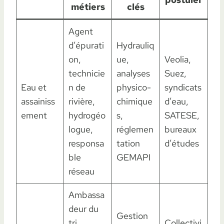
métiers
clés
Agent
d’épurati
Hydrauliq
on,
ue,
Veolia,
technicie
analyses
Suez,
Eau et
n de
physico-
syndicats
assainiss
rivière,
chimique
d’eau,
ement
hydrogéo
s,
SATESE,
logue,
réglemen
bureaux
responsa
tation
d’études
ble
GEMAPI
réseau
Ambassa
deur du
Gestion
tri,
Collectivi