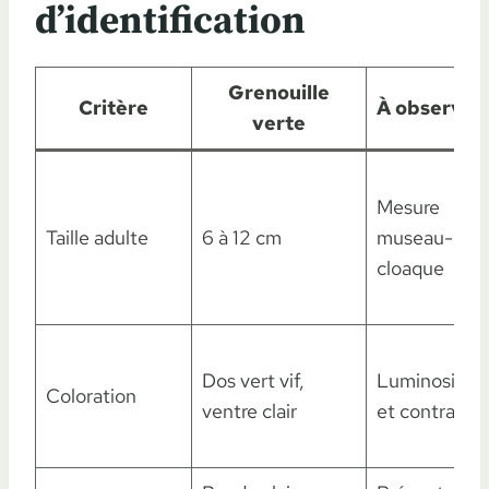
d’identification
Grenouille
Critère
À observer
verte
Mesure
Taille adulte
6 à 12 cm
museau-
cloaque
Dos vert vif,
Luminosité
Coloration
ventre clair
et contraste