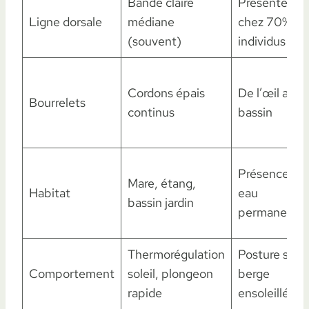
Bande claire
Présente
Ligne dorsale
médiane
chez 70%
(souvent)
individus
Cordons épais
De l’œil au
Bourrelets
continus
bassin
Présence
Mare, étang,
Habitat
eau
bassin jardin
permanente
Thermorégulation
Posture sur
Comportement
soleil, plongeon
berge
rapide
ensoleillée