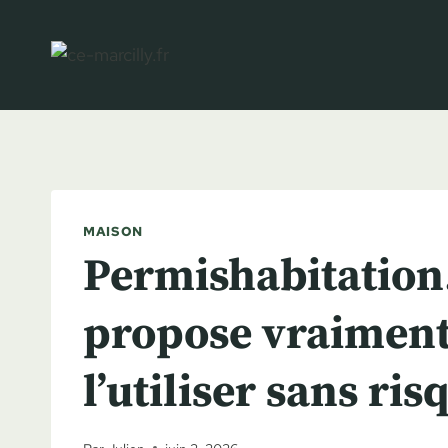
Aller
au
contenu
MAISON
Permishabitation.f
propose vraimen
l’utiliser sans ris