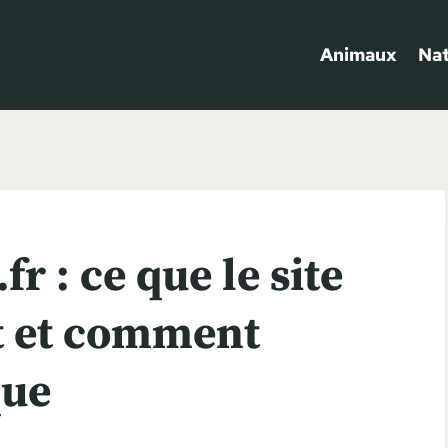
Animaux
Na
r : ce que le site
t et comment
que