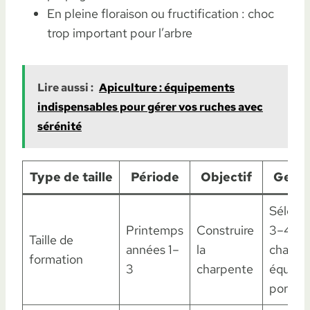
En pleine floraison ou fructification : choc
trop important pour l’arbre
Lire aussi :
Apiculture : équipements
indispensables pour gérer vos ruches avec
sérénité
Type de taille
Période
Objectif
Geste
Sélecti
Printemps
Construire
3–4 br
Taille de
années 1–
la
charpen
formation
3
charpente
équilibr
port