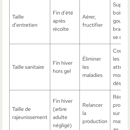
Suppri
Fin d’été
bois mo
Taille
Aérer,
après
gourma
d’entretien
fructifier
récolte
branche
se croi
Couper
Éliminer
les bois
Fin hiver
Taille sanitaire
les
atteint
hors gel
maladies
monilio
désinfe
Réduct
Fin hiver
Relancer
progres
Taille de
(arbre
la
sur 2–3
rajeunissement
adulte
production
max 25
négligé)
an