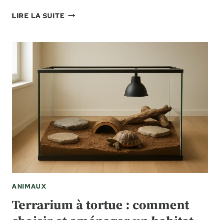
SCHÉMA
LIRE LA SUITE
DE
PRISE
REMORQUE
:
COMPRENDRE
LE
BRANCHEMENT
ET
LES
FILS
ANIMAUX
Terrarium à tortue : comment