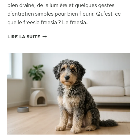
bien drainé, de la lumière et quelques gestes
d’entretien simples pour bien fleurir. Qu’est-ce
que le freesia freesia ? Le freesia…
FREESIA
LIRE LA SUITE
FREESIA
:
COMMENT
PLANTER
ET
ENTRETENIR
CETTE
FLEUR
PARFUMÉE
AU
JARDIN