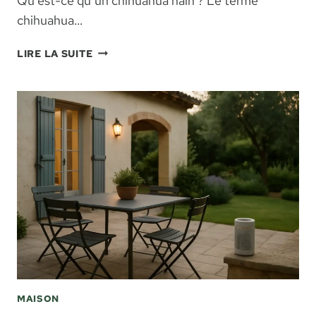
Qu’est-ce qu’un chihuahua nain ? Le terme
chihuahua…
CHIHUAHUA
LIRE LA SUITE
NAIN
:
TOUT
SAVOIR
SUR
CE
PETIT
CHIEN
DE
COMPAGNIE
MAISON