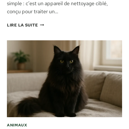
simple : c’est un appareil de nettoyage ciblé,
conçu pour traiter un…
BISSELL
LIRE LA SUITE
PROHEAT
SPOT
:
AVIS,
USAGE
ET
POINTS
À
CONNAÎTRE
ANIMAUX