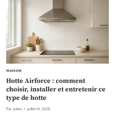
PAS
ADOPTER
UN
SHIH
TZU
:
CE
QU’IL
FAUT
VRAIMENT
SAVOIR
MAISON
Hotte Airforce : comment
choisir, installer et entretenir ce
type de hotte
Par
Julien
juillet 14, 2026