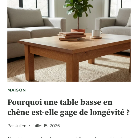
À
LA
MAISON
:
IDÉES
SIMPLES
POUR
RECEVOIR
SANS
STRESS
MAISON
Pourquoi une table basse en
chêne est-elle gage de longévité ?
Par
Julien
juillet 15, 2026