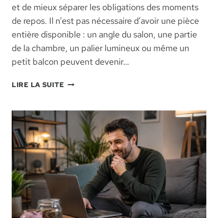
et de mieux séparer les obligations des moments
de repos. Il n’est pas nécessaire d’avoir une pièce
entière disponible : un angle du salon, une partie
de la chambre, un palier lumineux ou même un
petit balcon peuvent devenir…
CRÉER
LIRE LA SUITE
UN
COIN
DÉTENTE
CHEZ
SOI
:
IDÉES
SIMPLES
POUR
DÉCONNECTER
APRÈS
UNE