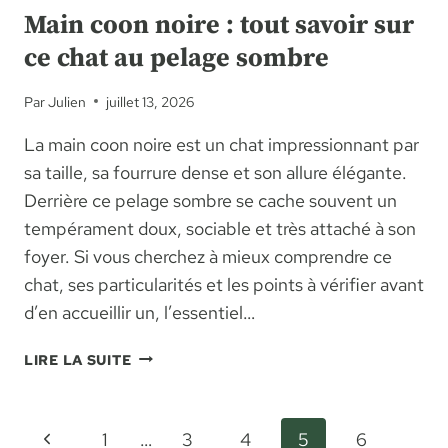
Main coon noire : tout savoir sur
ce chat au pelage sombre
Par
Julien
juillet 13, 2026
La main coon noire est un chat impressionnant par
sa taille, sa fourrure dense et son allure élégante.
Derrière ce pelage sombre se cache souvent un
tempérament doux, sociable et très attaché à son
foyer. Si vous cherchez à mieux comprendre ce
chat, ses particularités et les points à vérifier avant
d’en accueillir un, l’essentiel…
MAIN
LIRE LA SUITE
COON
NOIRE
:
Navigation
Page
1
…
3
4
5
6
TOUT