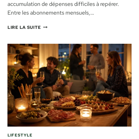
accumulation de dépenses difficiles à repérer.
Entre les abonnements mensuels,…
LOISIRS
LIRE LA SUITE
EN
LIGNE
:
COMMENT
SE
DIVERTIR
CHEZ
SOI
SANS
PERDRE
LE
CONTRÔLE
DE
SON
BUDGET
LIFESTYLE