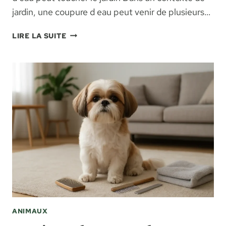
jardin, une coupure d eau peut venir de plusieurs…
COUPURE
LIRE LA SUITE
D’EAU
AU
JARDIN
:
CAUSES,
RÉFLEXES
ET
SOLUTIONS
ANIMAUX