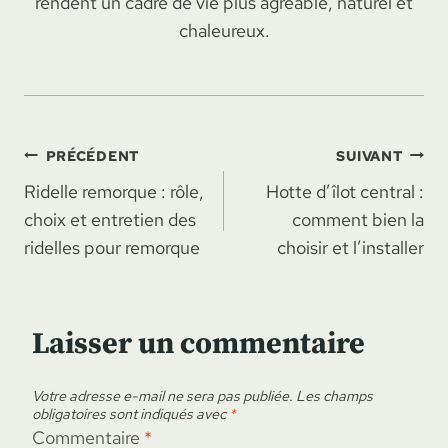
rendent un cadre de vie plus agréable, naturel et
chaleureux.
Navigation
PRÉCÉDENT
SUIVANT
Ridelle remorque : rôle,
Hotte d’îlot central :
de
choix et entretien des
comment bien la
l’article
ridelles pour remorque
choisir et l’installer
Laisser un commentaire
Votre adresse e-mail ne sera pas publiée.
Les champs
obligatoires sont indiqués avec
*
Commentaire
*