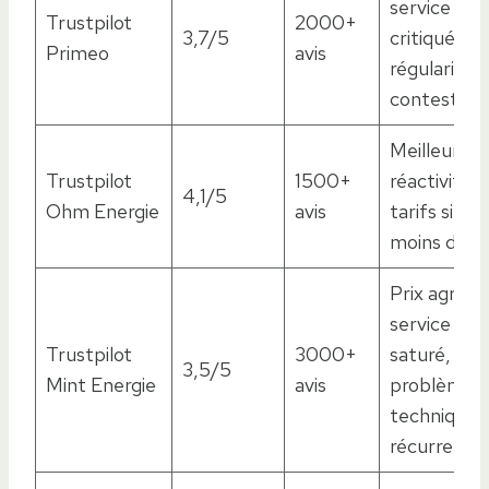
service clie
Trustpilot
2000+
3,7/5
critiqué,
Primeo
avis
régularisat
contestées
Meilleure
Trustpilot
1500+
réactivité 
4,1/5
Ohm Energie
avis
tarifs simila
moins de lit
Prix agressi
service clie
Trustpilot
3000+
saturé,
3,5/5
Mint Energie
avis
problèmes
techniques
récurrents