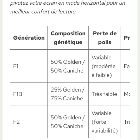
pivotez votre écran en mode horizontal pour un
meilleur confort de lecture.
Composition
Perte de
Génération
Prédic
génétique
poils
Variable
50% Golden /
F1
(modérée
Faible
50% Caniche
à faible)
25% Golden /
F1B
Très faible
Moye
75% Caniche
Variable
50% Golden /
F2
(forte
Très f
50% Caniche
variabilité)